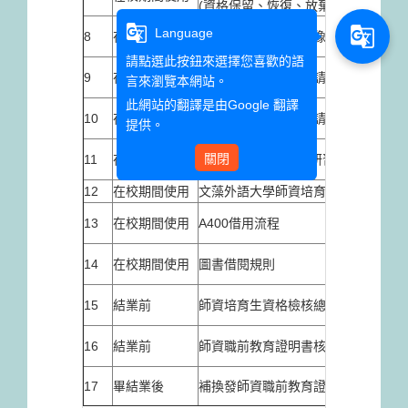
(資格保留、恢復、放棄)
g_translate
g_translate
Language
8
在校期間使用
教材教法課程著作影像使用權授權同
請點選此按鈕來選擇您喜歡的語
9
在校期間使用
教育學程超修學分申請表
言來瀏覽本網站。
此網站的翻譯是由
Google 翻譯
10
在校期間使用
教育學程校際選課申請表
提供。
關閉
11
在校期間使用
線上(或非中心主辦)研習心得及紀錄
12
在校期間使用
文藻外語大學師資培育中心性別平等
13
在校期間使用
A400借用流程
14
在校期間使用
圖書借閱規則
15
結業前
師資培育生資格檢核總表
16
結業前
師資職前教育證明書核發條件自我檢
17
畢結業後
補換發師資職前教育證明書申請書（