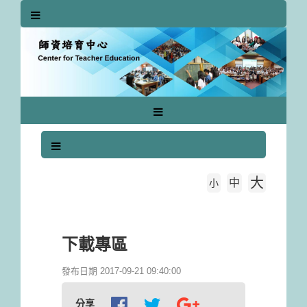
跳
到
主
要
內
容
區
塊
大
中
字級大小
小
首頁
下載專區
下載專區
發布日期 2017-09-21 09:40:00
分享