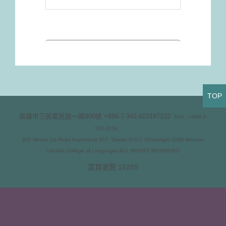
TOP
高雄市三民區民族一路900號
+886-7-342-6031#7102
FAX：+886-7-
310-1629
900 Mintsu 1st Road Kaohsiung 807, Taiwan R.O.C ©Copyright 2008 Wenzao
Ursuline College of Languages ALL RIGHTS RESERVED
當頁瀏覽:15289